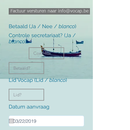
Factuur versturen naar info@vocap.be
Betaald (Ja / Nee /
blanco
)
Controle secretariaat? (Ja /
blanco
)
Lid Vocap (Lid /
blanco
)
Datum aanvraag