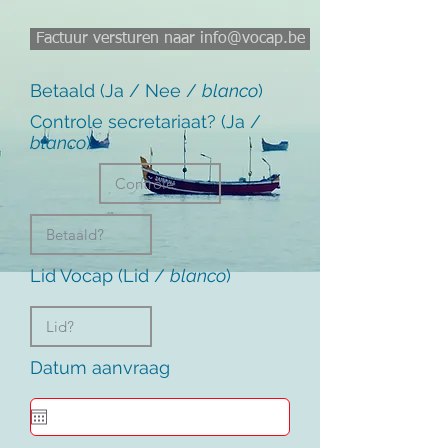
Factuur versturen naar info@vocap.be
Betaald (Ja / Nee /
blanco
)
Controle secretariaat? (Ja /
blanco
)
Lid Vocap (Lid /
blanco
)
Datum aanvraag