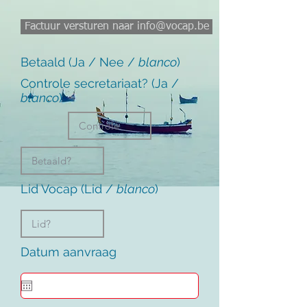
Factuur versturen naar info@vocap.be
Betaald (Ja / Nee /
blanco
)
Controle secretariaat? (Ja /
blanco
)
Lid Vocap (Lid /
blanco
)
Datum aanvraag