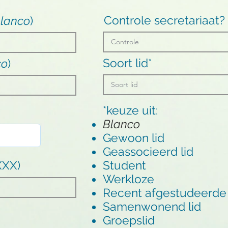
Controle secretariaat?
lanco
)
Soort lid*
co
)
*keuze uit:
Blanco
Gewoon lid
Geassocieerd lid
XXX)
Student
Werkloze
Recent afgestudeerde
Samenwonend lid
Groepslid