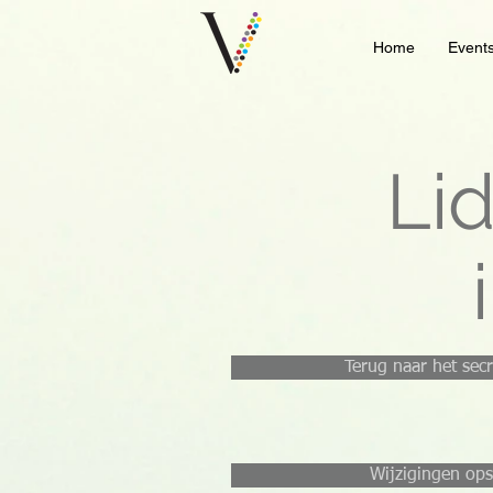
Home
Event
Li
Terug naar het secr
Wijzigingen ops