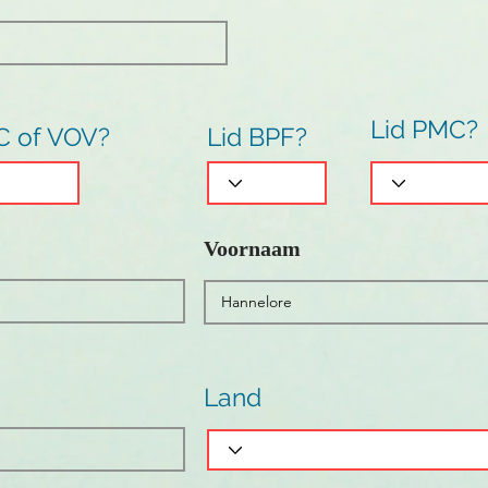
Lid PMC?
C of VOV?
Lid BPF?
Voornaam
Land