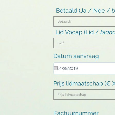
Betaald (Ja / Nee /
b
Lid Vocap (Lid /
blan
Datum aanvraag
Prijs lidmaatschap (€ 
Factuurnummer