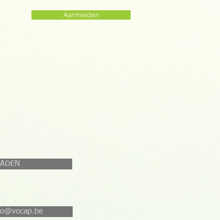
Aanmelden
OADEN
nfo@vocap.be