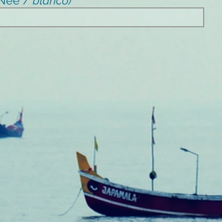
/ Nee /
blanco)