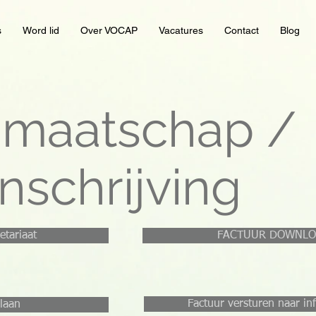
s
Word lid
Over VOCAP
Vacatures
Contact
Blog
dmaatschap /
inschrijving
etariaat
FACTUUR DOWNL
Factuur versturen naar i
laan