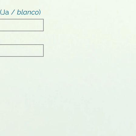
 (Ja /
blanco
)