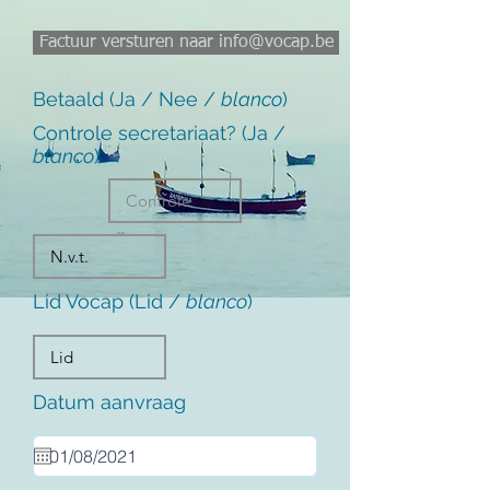
Factuur versturen naar info@vocap.be
Betaald (Ja / Nee /
blanco
)
Controle secretariaat? (Ja /
blanco
)
Lid Vocap (Lid /
blanco
)
Datum aanvraag