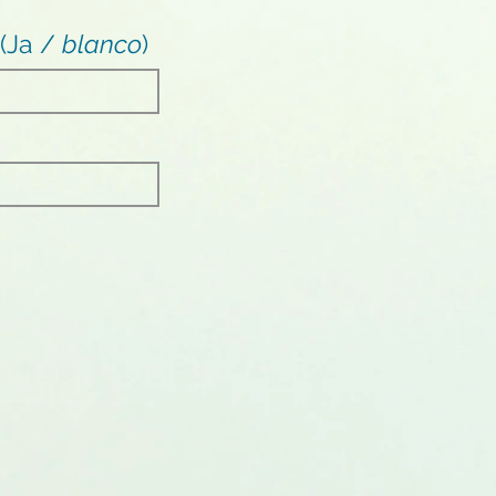
 (Ja /
blanco
)