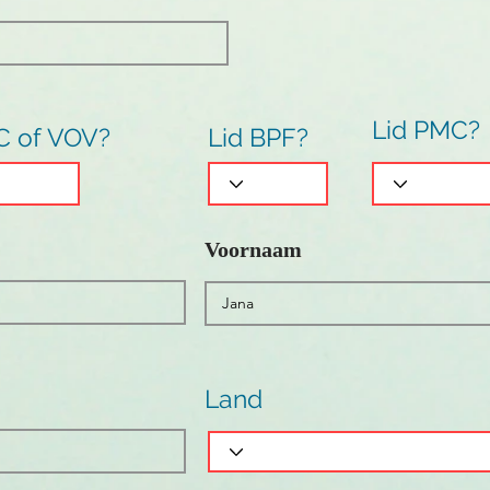
Lid PMC?
C of VOV?
Lid BPF?
Voornaam
Land