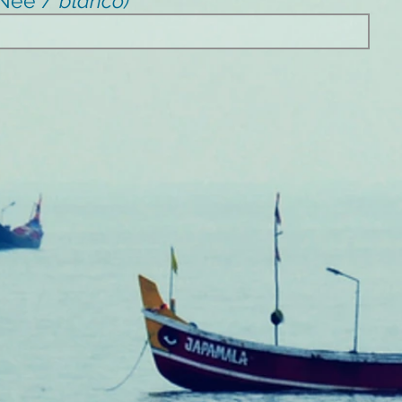
/ Nee /
blanco)