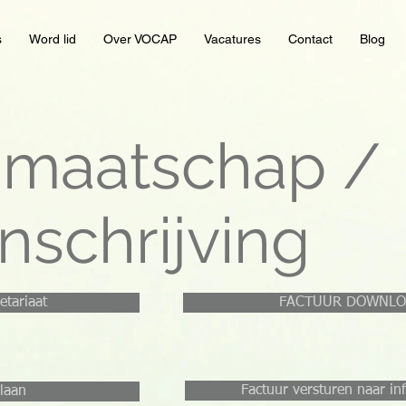
s
Word lid
Over VOCAP
Vacatures
Contact
Blog
dmaatschap /
inschrijving
etariaat
FACTUUR DOWNL
Factuur versturen naar i
laan