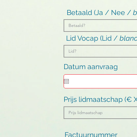
Betaald (Ja / Nee /
b
Lid Vocap (Lid /
blan
Datum aanvraag
Prijs lidmaatschap (€ 
Factuurnummer