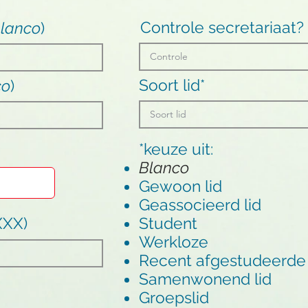
Controle secretariaat?
lanco
)
Soort lid*
co
)
*keuze uit:
Blanco
Gewoon lid
Geassocieerd lid
XXX)
Student
Werkloze
Recent afgestudeerde
Samenwonend lid
Groepslid