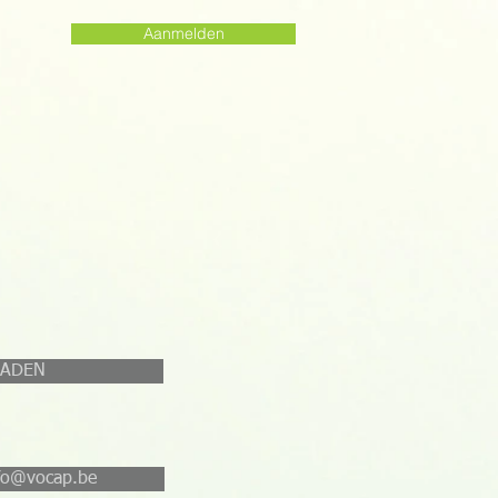
Aanmelden
OADEN
nfo@vocap.be