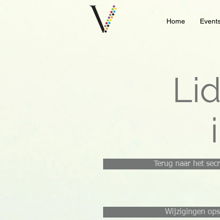
Home
Event
Li
Terug naar het secr
Wijzigingen ops