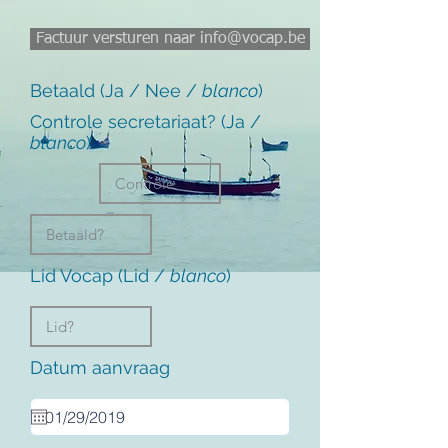
Factuur versturen naar info@vocap.be
Betaald (Ja / Nee /
blanco
)
Controle secretariaat? (Ja /
blanco
)
Lid Vocap (Lid /
blanco
)
Datum aanvraag