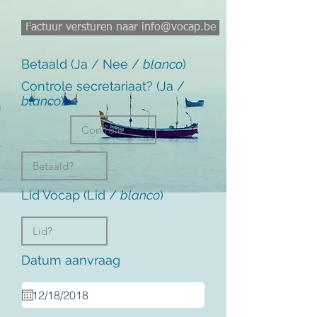
Factuur versturen naar info@vocap.be
Betaald (Ja / Nee /
blanco
)
Controle secretariaat? (Ja /
blanco
)
Lid Vocap (Lid /
blanco
)
Datum aanvraag