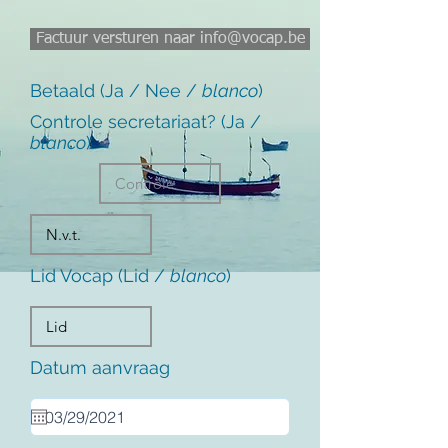
Factuur versturen naar info@vocap.be
Betaald (Ja / Nee /
blanco
)
Controle secretariaat? (Ja /
blanco
)
Lid Vocap (Lid /
blanco
)
Datum aanvraag