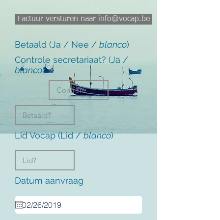
Factuur versturen naar info@vocap.be
Betaald (Ja / Nee /
blanco
)
Controle secretariaat? (Ja /
blanco
)
Lid Vocap (Lid /
blanco
)
Datum aanvraag