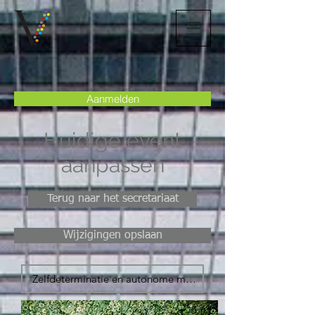
Aanmelden
Huidige event
aanpassen
Terug naar het secretariaat
Wijzigingen opslaan