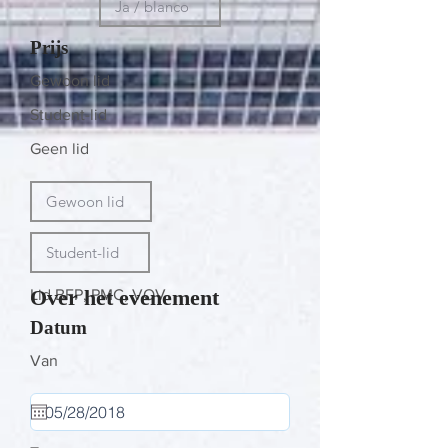
Prijs
Gewoon lid
Student-lid
Geen lid
Over het evenement
Lid BFP, PMC, VOV
Datum
Van