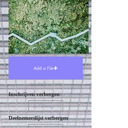
Add a File
Max File Size 15MB
Inschrijven verbergen
Deelnemerslijst verbergen