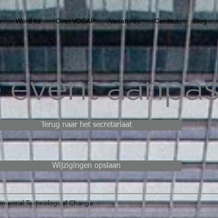
s
Word lid
Over VOCAP
Vacatures
Contact
Blog
 event aanpa
Terug naar het secretariaat
Wijzigingen opslaan