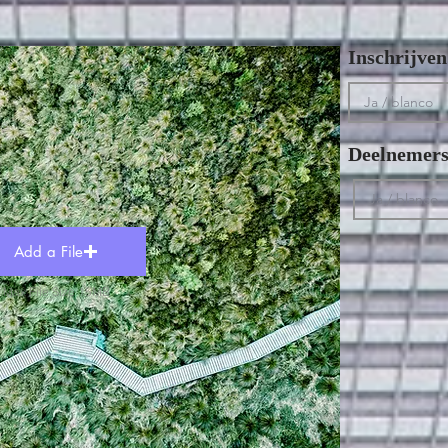
Inschrijve
Deelnemersl
Add a File
Max File Size 15MB