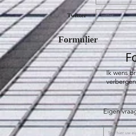
Twitter
Formulier
Fo
Ik wens br
verbergen
Eigen vraag