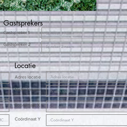
Gastsprekers
Gastspreker 1
Gastspreker 2
Locatie
Adres locatie
Naam locatie
Coördinaat X
Coördinaat Y