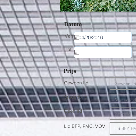
Datum
Van
Tot
Prijs
Gewoon lid
Student-lid
Geen lid
Lid BFP, PMC, VOV