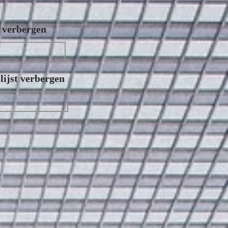
n verbergen
ijst verbergen