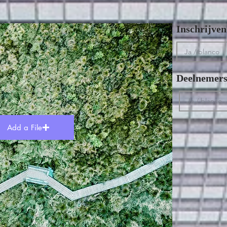
Inschrijve
Deelnemersl
Add a File
Max File Size 15MB