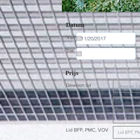
Datum
Van
Tot
Prijs
Gewoon lid
Student-lid
Geen lid
Lid BFP, PMC, VOV