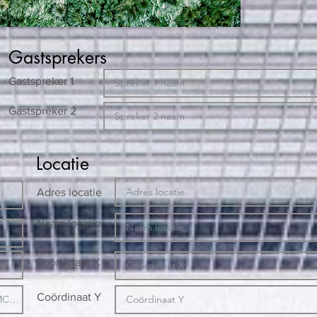
Gastsprekers
Gastspreker 1
Gastspreker 2
Locatie
Adres locatie
Naam locatie
Coördinaat X
Coördinaat Y