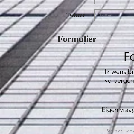
Twitter
Formulier
Fo
Ik wens br
verbergen
Eigen vraag