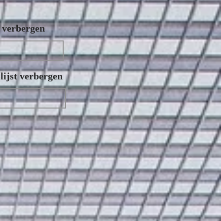
n verbergen
ijst verbergen