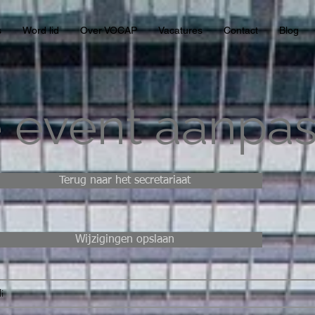
s
Word lid
Over VOCAP
Vacatures
Contact
Blog
 event aanpa
Terug naar het secretariaat
Wijzigingen opslaan