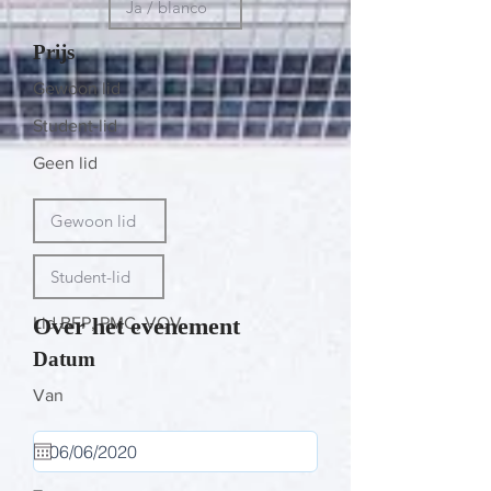
Prijs
Gewoon lid
Student-lid
Geen lid
Over het evenement
Lid BFP, PMC, VOV
Datum
Van