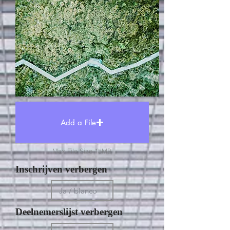
Add a File
Max File Size 15MB
Inschrijven verbergen
Deelnemerslijst verbergen