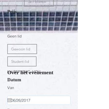
Prijs
Gewoon lid
Student-lid
Geen lid
Over het evenement
Lid BFP, PMC, VOV
Datum
Van