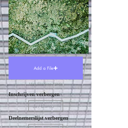
Add a File
Max File Size 15MB
Inschrijven verbergen
Deelnemerslijst verbergen