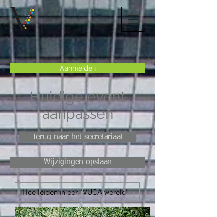
Aanmelden
Huidige event
aanpassen
Terug naar het secretariaat
Wijzigingen opslaan