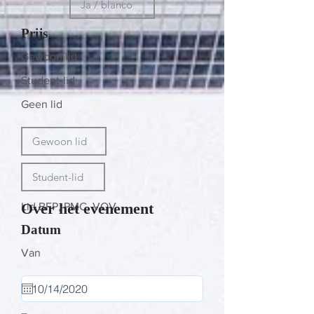
Prijs
Gewoon lid
Student-lid
Geen lid
Over het evenement
Lid BFP, PMC, VOV
Datum
Van