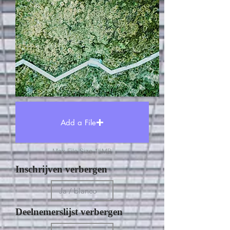
Add a File
Max File Size 15MB
Inschrijven verbergen
Deelnemerslijst verbergen