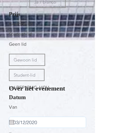
Prijs
Gewoon lid
Student-lid
Geen lid
Over het evenement
Lid BFP, PMC, VOV
Datum
Van