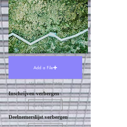
Add a File
Max File Size 15MB
Inschrijven verbergen
Deelnemerslijst verbergen