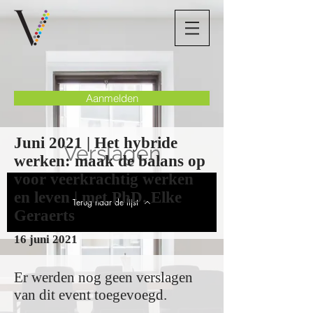
Aanmelden
Juni 2021 | Het hybride
Verslagen
werken: maak de balans op
voor veerkrachtig werken
en leven | met PhD. Elke
Terug naar de lijst
Geraerts
16 juni 2021
Er werden nog geen verslagen
van dit event toegevoegd.