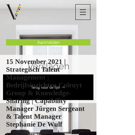
Aanmelden
15 November 2021 |
Verslagen
Strategisch Talent
Management |
Bedrijfsinzichten Colruyt
Terug naar de lijst
Group & Knowledge-
Sharing | Capability
Manager Jürgen Sergeant
& Talent Manager
Stephanie De Wulf
14 november 2021