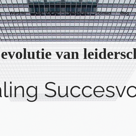
s
Word lid
Over VOCAP
Vacatures
Contact
Blog
evolutie van leiders
ling Succesvo