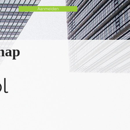
Aanmelden
chap
l