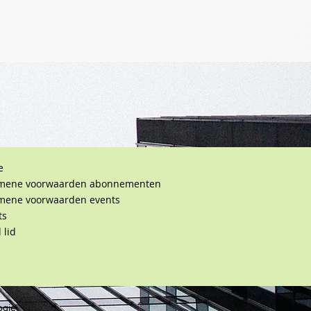
e
mene voorwaarden abonnementen
mene voorwaarden events
ts
 lid
ogie