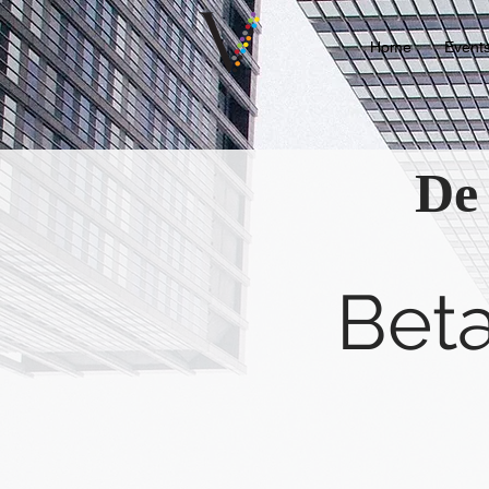
Home
Event
De 
Beta