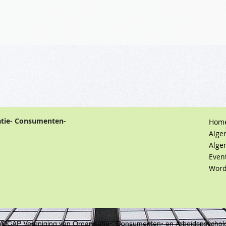
atie- Consumenten-
Hom
Alge
Alge
Even
Word
VOCAP, Vereniging van Organisatie-, Consumenten- en Arbeidspsychol