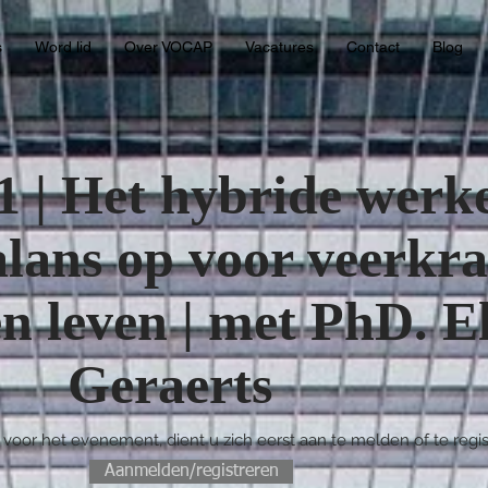
s
Word lid
Over VOCAP
Vacatures
Contact
Blog
1 | Het hybride werk
lans op voor veerkra
n leven | met PhD. E
Geraerts
 voor het evenement, dient u zich eerst aan te melden of te regis
Aanmelden/registreren