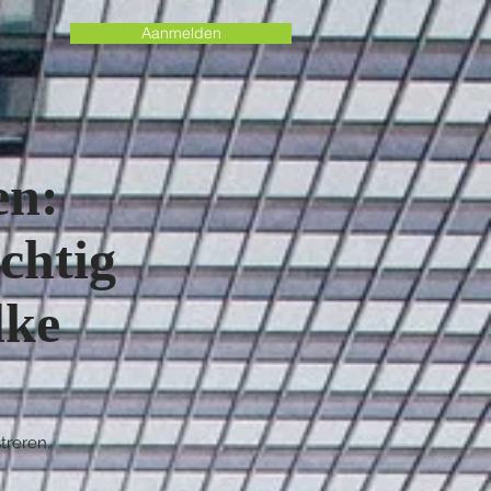
Aanmelden
en:
chtig
lke
treren.