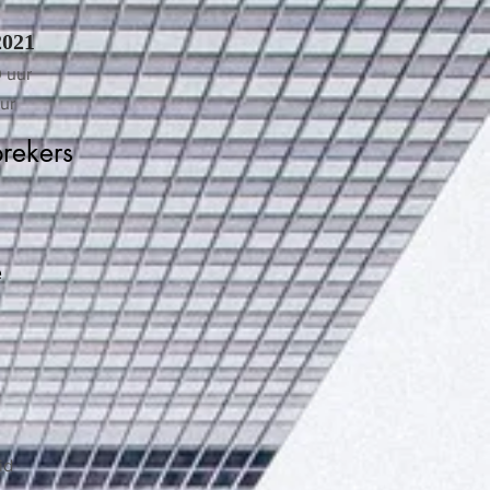
2021
 uur
ur
rekers
e
id