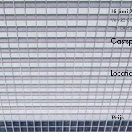
16 juni 
Van
23:00
Tot
Eindu
Gastsp
Locati
Prijs
Gewoon l