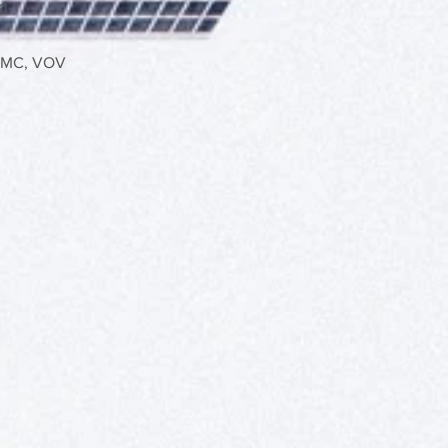
d
 PMC, VOV