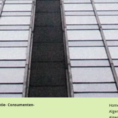
atie- Consumenten-
Hom
Alge
Alge