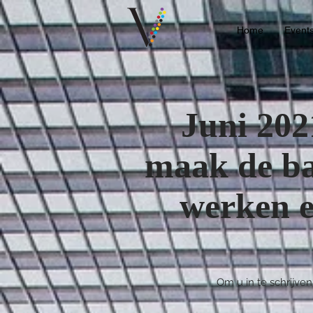
Home
Event
Juni 202
maak de ba
werken e
Om u in te schrijven